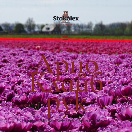
ГЛАВНАЯ
ЦВЕТОЧНЫЕ
Арно
ЛУКОВИЦЫ
ГАЛЕРЕЯ
Клайб
ПРОИЗВОДСТВО
ИНФОРМАЦИЯ
рук
О НАС
КОНТАКТЫ
Home
All Team Members
Арно Клайбрук