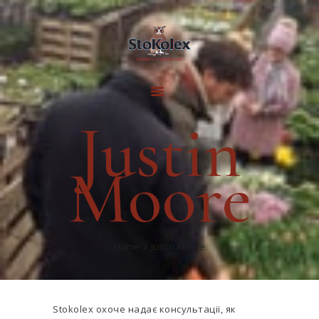
ГОЛОВНА
КВІТКОВІ
Justin
ЦИБУЛИНИ
ГАЛЕРЕЯ
Moore
ВИРОБНИЦТВО
ІНФОРМАЦІЯ
ПРО НАС
КОНТАКТИ
Home
Justin Moore
Stokolex охоче надає консультації, як